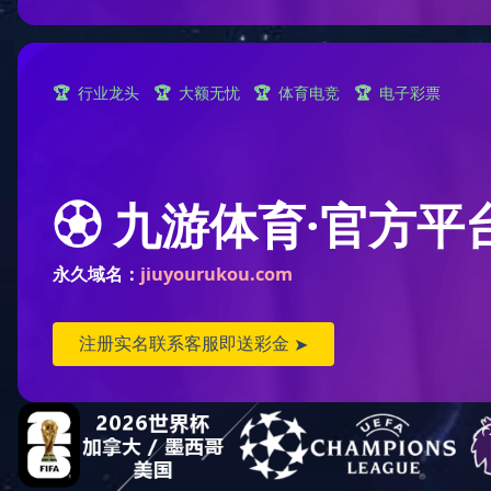
鱼缸
加热棒