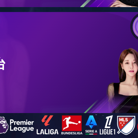
过滤器
水泵
水族灯
水草
磁力双头鱼缸刮刷
产品描述